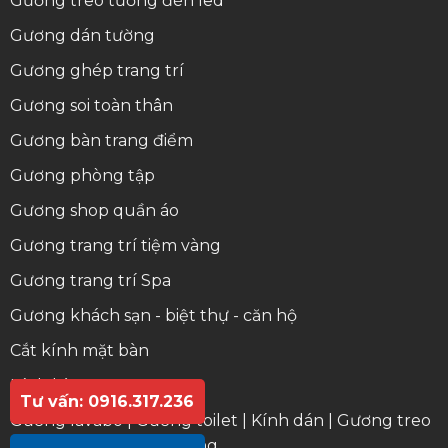
Gương treo tường đèn led
Gương dán tường
Gương ghép trang trí
Gương soi toàn thân
Gương bàn trang điểm
Gương phòng tập
Gương shop quần áo
Gương trang trí tiệm vàng
Gương trang trí Spa
Gương khách sạn - biệt thự - căn hộ
Cắt kính mặt bàn
Kính bàn ăn
Tư vấn: 0916.317.236
Gương lavabo
|
Gương toilet
|
Kính dán
|
Gương treo
tường
|
Gương dán tường