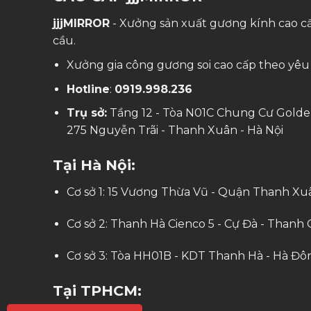
jjjMIRROR
- Xưởng sản xuất gương kính cao c
cầu.
Xưởng gia công gương soi cao cấp theo yêu
Hotline
:
0919.998.236
Trụ sở:
Tầng 12 - Tòa N01C Chung Cư Golde
275 Nguyễn Trãi - Thanh Xuân - Hà Nội
Tại Hà Nội:
Cơ sở 1: 15 Vương Thừa Vũ - Quận Thanh Xuâ
Cơ sở 2: Thanh Hà Cienco 5 - Cự Đà - Thanh O
Cơ sở 3: Tòa HH01B - KDT Thanh Hà - Hà Đôn
Tại TPHCM: