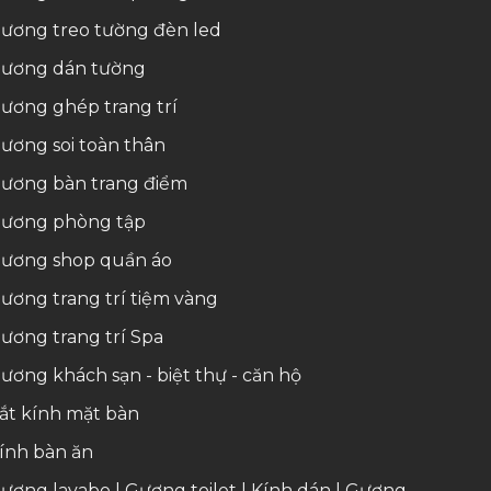
ương treo tường đèn led
ương dán tường
ương ghép trang trí
ương soi toàn thân
ương bàn trang điểm
ương phòng tập
ương shop quần áo
ương trang trí tiệm vàng
ương trang trí Spa
ương khách sạn - biệt thự - căn hộ
ắt kính mặt bàn
ính bàn ăn
ương lavabo
|
Gương toilet
|
Kính dán
|
Gương