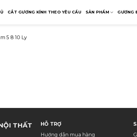
HỦ
CẮT GƯƠNG KÍNH THEO YÊU CẦU
SẢN PHẨM
GƯƠNG 
m 5 8 10 Ly
HỖ TRỢ
S
NỘI THẤT
Hướng dẫn mua hàng
G