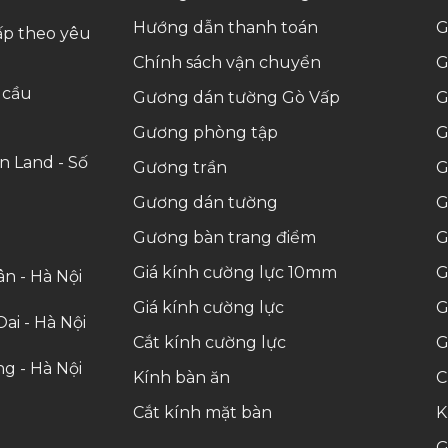
Hướng dẫn thanh toán
G
ấp theo yêu
Chính sách vận chuyển
G
 cầu
Gương dán tường Gò Vấp
G
Gương phòng tập
G
n Land - Số
Gương trần
G
Gương dán tường
G
Gương bàn trang điểm
G
Giá kính cường lực 10mm
G
n - Hà Nội
Giá kính cường lực
G
ai - Hà Nội
Cắt kính cường lực
G
g - Hà Nội
Kính bàn ăn
C
Cắt kính mặt bàn
K
G