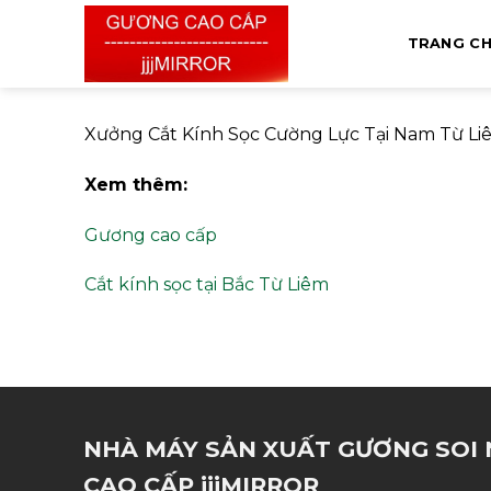
Skip
to
TRANG C
content
Xưởng Cắt Kính Sọc Cường Lực Tại Nam Từ Liê
Xem thêm:
Gương cao cấp
Cắt kính sọc tại Bắc Từ Liêm
NHÀ MÁY SẢN XUẤT GƯƠNG SOI 
CAO CẤP jjjMIRROR